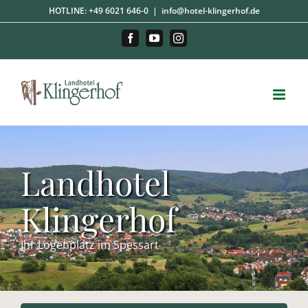
Zum
HOTLINE:
+49 6021 646-0
|
info@hotel-klingerhof.de
Inhalt
springen
Facebook
YouTube
Instagram
Landhotel
Klingerhof
Ihr Logenplatz im Spessart