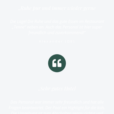
„Ruhe pur und immer wieder gerne
Die Lage! Die Ruhe und das gute Essen im Restaurant
„Tenne“ neben an. Auch das Personal ist hier super
freundlich und zuvorkommend!“
Alexander (DE)
„Sehr gutes Hotel
Das Personal war immer sehr freundlich und hat alle
Fragen beantwortet. Der Pool ein Highlight für die kids.
Die Umgebung ist zum Abschalten genau richtig und