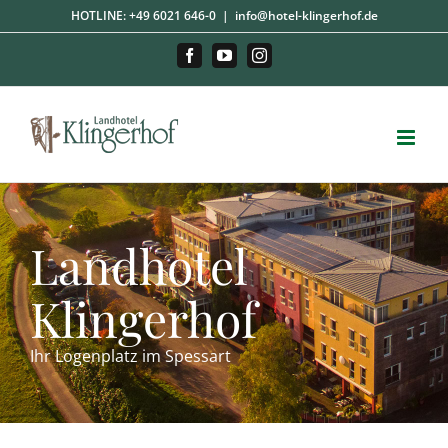
Zum
HOTLINE:
+49 6021 646-0
|
info@hotel-klingerhof.de
Inhalt
springen
Facebook
YouTube
Instagram
Landhotel
Klingerhof
Ihr Logenplatz im Spessart