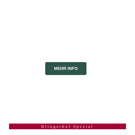
ALPACAMOMENTE
Alpacatouren
Gleich nebenan. Interessierte wenden sich bitte
direkt an „AlpaCasa“.
MEHR INFO
Klingerhof Spezial